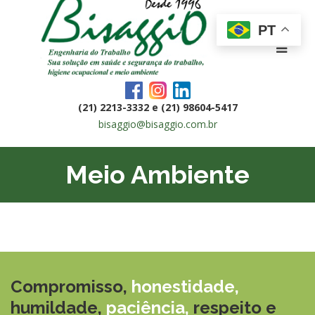
PT
(21) 2213-3332 e (21) 98604-5417
bisaggio@bisaggio.com.br
Meio Ambiente
Compromisso,
honestidade,
humildade,
paciência,
respeito e